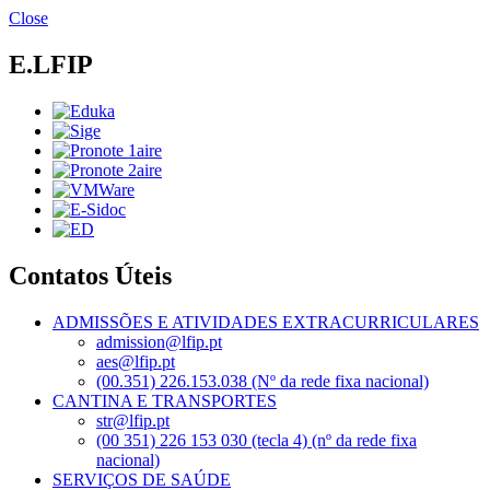
Passar
Close
para
o
E.LFIP
conteúdo
principal
Contatos Úteis
ADMISSÕES E ATIVIDADES EXTRACURRICULARES
admission@lfip.pt
aes@lfip.pt
(00.351) 226.153.038 (Nº da rede fixa nacional)
CANTINA E TRANSPORTES
str@lfip.pt
(00 351) 226 153 030 (tecla 4) (nº da rede fixa
nacional)
SERVIÇOS DE SAÚDE