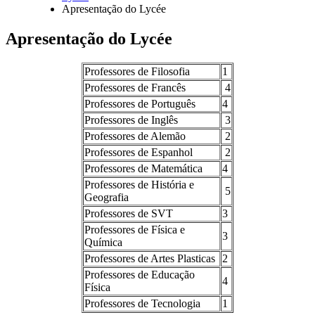
Navegação
Apresentação do Lycée
estrutural
Apresentação do Lycée
Professores de Filosofia
1
Professores de Francês
4
Professores de Português
4
Professores de Inglês
3
Professores de Alemão
2
Professores de Espanhol
2
Professores de Matemática
4
Professores de História e
5
Geografia
Professores de SVT
3
Professores de Física e
3
Química
Professores de Artes Plasticas
2
Professores de Educação
4
Física
Professores de Tecnologia
1