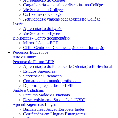
Apresentação do Collège
Carga horária semanal por disciplina no Collège
Vie Scolaire no Collège
Os Exames do Collège
Actividades e viagens pedagógicas no Collège
Lycée
Apresentação do Lycée
Vie Scolaire no Lycée
Bibliotecas - Centro documentário
Marmothèque - BCD
CDI - Centro de Documentação e de Informação
Percursos Educativos
Arte e Cultura
Percurso de Futuro LFIP
Apresentação do Percurso de Orientação Professional
Estudos Superiores
Serviços de Orientação
Contato com o mundo profissional
Diplomas preparados no LFIP
Saúde e Cidadania
Percurso Saúde e Cidadania
Desenvolvimento Sustentável “E3D”
Aprendizagem das Línguas
Baccalauréat Secção Europeia Inglês
Certificados em Línguas Estrangeiras