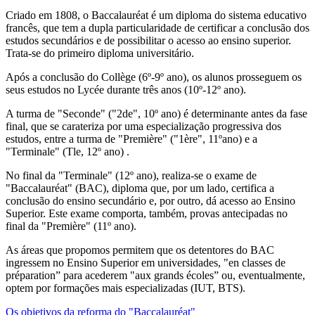
Criado em 1808, o Baccalauréat é um diploma do sistema educativo
francês, que tem a dupla particularidade de certificar a conclusão dos
estudos secundários e de possibilitar o acesso ao ensino superior.
Trata-se do primeiro diploma universitário.
Após a conclusão do Collège (6º-9º ano), os alunos prosseguem os
seus estudos no Lycée durante três anos (10º-12º ano).
A turma de "Seconde" ("2de", 10º ano) é determinante antes da fase
final, que se carateriza por uma especialização progressiva dos
estudos, entre a turma de "Première" ("1ère", 11ºano) e a
"Terminale" (Tle, 12º ano) .
No final da "Terminale" (12º ano), realiza-se o exame de
"Baccalauréat" (BAC), diploma que, por um lado, certifica a
conclusão do ensino secundário e, por outro, dá acesso ao Ensino
Superior. Este exame comporta, também, provas antecipadas no
final da "Première" (11º ano).
As áreas que propomos permitem que os detentores do BAC
ingressem no Ensino Superior em universidades, "en classes de
préparation” para acederem "aux grands écoles” ou, eventualmente,
optem por formações mais especializadas (IUT, BTS).
Os objetivos da reforma do "Baccalauréat"