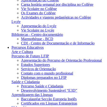
Apresentação do Collège
Carga horária semanal por disciplina no Collège
Vie Scolaire no Collège
Os Exames do Collège
Actividades e viagens pedagógicas no Collège
Lycée
Apresentação do Lycée
Vie Scolaire no Lycée
Bibliotecas - Centro documentário
Marmothèque - BCD
CDI - Centro de Documentação e de Informação
Percursos Educativos
Arte e Cultura
Percurso de Futuro LFIP
Apresentação do Percurso de Orientação Professional
Estudos Superiores
Serviços de Orientação
Contato com o mundo profissional
Diplomas preparados no LFIP
Saúde e Cidadania
Percurso Saúde e Cidadania
Desenvolvimento Sustentável “E3D”
Aprendizagem das Línguas
Baccalauréat Secção Europeia Inglês
Certificados em Línguas Estrangeiras