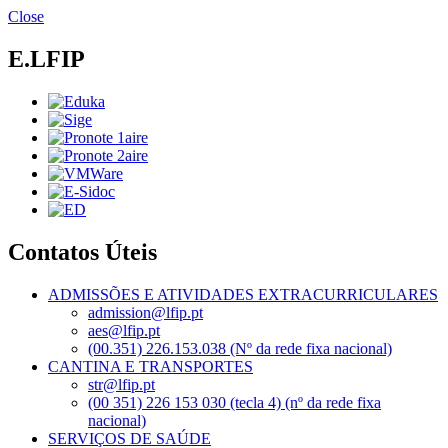
Passar
Close
para
o
E.LFIP
conteúdo
principal
Contatos Úteis
ADMISSÕES E ATIVIDADES EXTRACURRICULARES
admission@lfip.pt
aes@lfip.pt
(00.351) 226.153.038 (Nº da rede fixa nacional)
CANTINA E TRANSPORTES
str@lfip.pt
(00 351) 226 153 030 (tecla 4) (nº da rede fixa
nacional)
SERVIÇOS DE SAÚDE