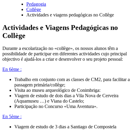
Pedagogia
Collège
Navegação
Actividades e viagens pedagógicas no Collège
estrutural
Actividades e Viagens Pedagógicas no
Collège
Durante a escolarização no «collège», os nossos alunos têm a
possibilidade de participar em diferentes actividades cujo principal
objectivo é ajudá-los a criar e desenvolver o seu projeto pessoal:
En 6ème :
Trabalho em conjunto com as classes de CM2, para facilitar a
passagem primária/collège;
Visita ao museu arqueológico de Conimbriga:
Viagem de estudo de dois dias a Vila Nova de Cerveira
(Aquamuseu …) e Viana do Castelo;
Participação no Concurso «Uma Aventura».
En 5ème :
Viagem de estudo de 3 dias a Santiago de Compostela