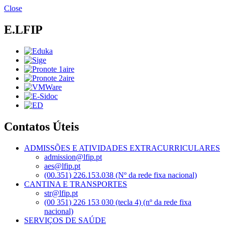
Passar
Close
para
o
E.LFIP
conteúdo
principal
Contatos Úteis
ADMISSÕES E ATIVIDADES EXTRACURRICULARES
admission@lfip.pt
aes@lfip.pt
(00.351) 226.153.038 (Nº da rede fixa nacional)
CANTINA E TRANSPORTES
str@lfip.pt
(00 351) 226 153 030 (tecla 4) (nº da rede fixa
nacional)
SERVIÇOS DE SAÚDE