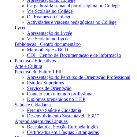
Apresentação do Collège
Carga horária semanal por disciplina no Collège
Vie Scolaire no Collège
Os Exames do Collège
Actividades e viagens pedagógicas no Collège
Lycée
Apresentação do Lycée
Vie Scolaire no Lycée
Bibliotecas - Centro documentário
Marmothèque - BCD
CDI - Centro de Documentação e de Informação
Percursos Educativos
Arte e Cultura
Percurso de Futuro LFIP
Apresentação do Percurso de Orientação Professional
Estudos Superiores
Serviços de Orientação
Contato com o mundo profissional
Diplomas preparados no LFIP
Saúde e Cidadania
Percurso Saúde e Cidadania
Desenvolvimento Sustentável “E3D”
Aprendizagem das Línguas
Baccalauréat Secção Europeia Inglês
Certificados em Línguas Estrangeiras