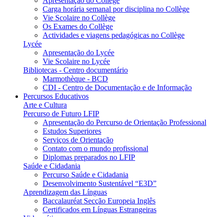
Apresentação do Collège
Carga horária semanal por disciplina no Collège
Vie Scolaire no Collège
Os Exames do Collège
Actividades e viagens pedagógicas no Collège
Lycée
Apresentação do Lycée
Vie Scolaire no Lycée
Bibliotecas - Centro documentário
Marmothèque - BCD
CDI - Centro de Documentação e de Informação
Percursos Educativos
Arte e Cultura
Percurso de Futuro LFIP
Apresentação do Percurso de Orientação Professional
Estudos Superiores
Serviços de Orientação
Contato com o mundo profissional
Diplomas preparados no LFIP
Saúde e Cidadania
Percurso Saúde e Cidadania
Desenvolvimento Sustentável “E3D”
Aprendizagem das Línguas
Baccalauréat Secção Europeia Inglês
Certificados em Línguas Estrangeiras