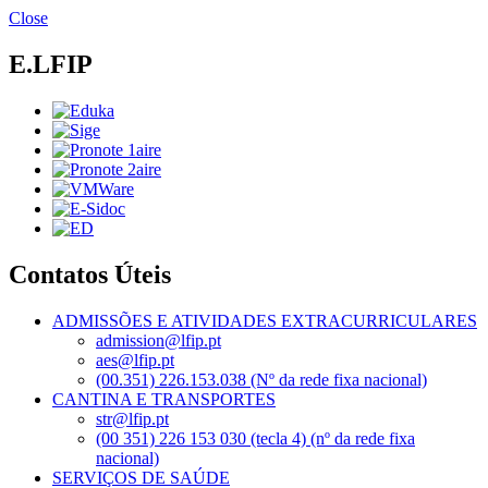
Passar
Close
para
o
E.LFIP
conteúdo
principal
Contatos Úteis
ADMISSÕES E ATIVIDADES EXTRACURRICULARES
admission@lfip.pt
aes@lfip.pt
(00.351) 226.153.038 (Nº da rede fixa nacional)
CANTINA E TRANSPORTES
str@lfip.pt
(00 351) 226 153 030 (tecla 4) (nº da rede fixa
nacional)
SERVIÇOS DE SAÚDE