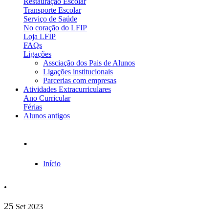
Restauração Escolar
Transporte Escolar
Serviço de Saúde
No coração do LFIP
Loja LFIP
FAQs
Ligações
Assciação dos Pais de Alunos
Ligações institucionais
Parcerias com empresas
Atividades Extracurriculares
Ano Curricular
Férias
Alunos antigos
.
Início
Navegação
.
estrutural
25
Set
2023