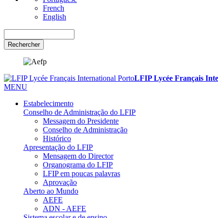
French
English
Rechercher
LFIP Lycée Français Inte
MENU
Estabelecimento
Conselho de Administração do LFIP
Messagem do Presidente
Conselho de Administração
Histórico
Apresentação do LFIP
Mensagem do Director
Organograma do LFIP
LFIP em poucas palavras
Aprovação
Aberto ao Mundo
AEFE
ADN - AEFE
Sistema escolar e de ensino