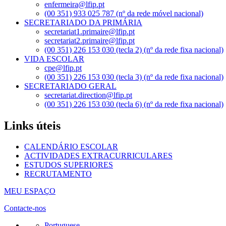
enfermeira@lfip.pt
(00 351) 933 025 787 (nº da rede móvel nacional)
SECRETARIADO DA PRIMÁRIA
secretariat1.primaire@lfip.pt
secretariat2.primaire@lfip.pt
(00 351) 226 153 030 (tecla 2) (nº da rede fixa nacional)
VIDA ESCOLAR
cpe@lfip.pt
(00 351) 226 153 030 (tecla 3) (nº da rede fixa nacional)
SECRETARIADO GERAL
secretariat.direction@lfip.pt
(00 351) 226 153 030 (tecla 6) (nº da rede fixa nacional)
Links úteis
CALENDÁRIO ESCOLAR
ACTIVIDADES EXTRACURRICULARES
ESTUDOS SUPERIORES
RECRUTAMENTO
MEU ESPAÇO
Contacte-nos
Portuguese