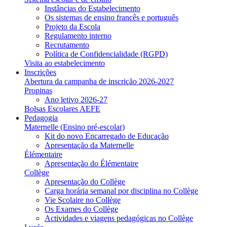
Instâncias do Estabelecimento
Os sistemas de ensino francês e português
Projeto da Escola
Regulamento interno
Recrutamento
Política de Confidencialidade (RGPD)
Visita ao estabelecimento
Inscrições
Abertura da campanha de inscrição 2026-2027
Propinas
Ano letivo 2026-27
Bolsas Escolares AEFE
Pedagogia
Maternelle (Ensino pré-escolar)
Kit do novo Encarregado de Educação
Apresentação da Maternelle
Élémentaire
Apresentação do Élémentaire
Collège
Apresentação do Collège
Carga horária semanal por disciplina no Collège
Vie Scolaire no Collège
Os Exames do Collège
Actividades e viagens pedagógicas no Collège