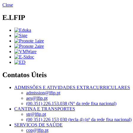
Passar
Close
para
o
E.LFIP
conteúdo
principal
Contatos Úteis
ADMISSÕES E ATIVIDADES EXTRACURRICULARES
admission@lfip.pt
aes@lfip.pt
(00.351) 226.153.038 (Nº da rede fixa nacional)
CANTINA E TRANSPORTES
str@lfip.pt
(00 351) 226 153 030 (tecla 4) (nº da rede fixa nacional)
SERVIÇOS DE SAÚDE
cop@lfip.pt