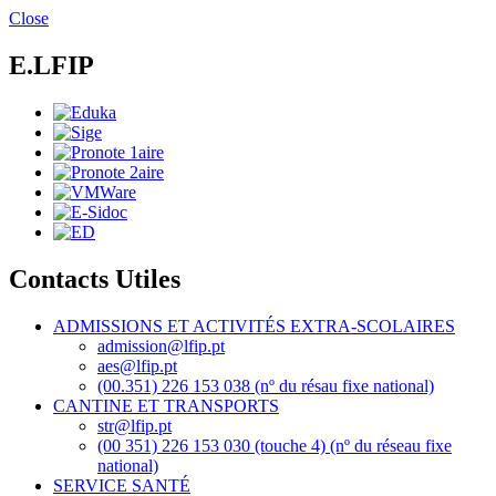
Aller
Close
au
contenu
E.LFIP
principal
Contacts Utiles
ADMISSIONS ET ACTIVITÉS EXTRA-SCOLAIRES
admission@lfip.pt
aes@lfip.pt
(00.351) 226 153 038 (nº du résau fixe national)
CANTINE ET TRANSPORTS
str@lfip.pt
(00 351) 226 153 030 (touche 4) (nº du réseau fixe
national)
SERVICE SANTÉ