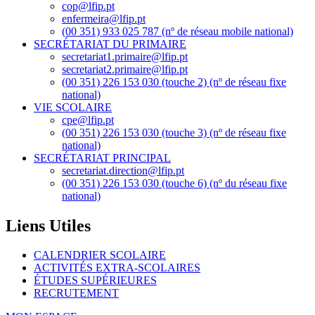
cop@lfip.pt
enfermeira@lfip.pt
(00 351) 933 025 787 (nº de réseau mobile national)
SECRÉTARIAT DU PRIMAIRE
secretariat1.primaire@lfip.pt
secretariat2.primaire@lfip.pt
(00 351) 226 153 030 (touche 2) (nº de réseau fixe
national)
VIE SCOLAIRE
cpe@lfip.pt
(00 351) 226 153 030 (touche 3) (nº de réseau fixe
national)
SECRÉTARIAT PRINCIPAL
secretariat.direction@lfip.pt
(00 351) 226 153 030 (touche 6) (nº du réseau fixe
national)
Liens Utiles
CALENDRIER SCOLAIRE
ACTIVITÉS EXTRA-SCOLAIRES
ÉTUDES SUPÉRIEURES
RECRUTEMENT