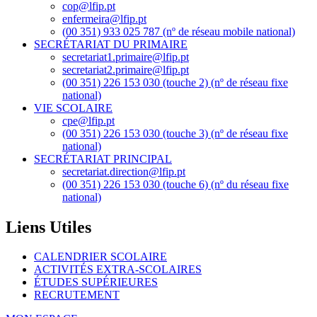
cop@lfip.pt
enfermeira@lfip.pt
(00 351) 933 025 787 (nº de réseau mobile national)
SECRÉTARIAT DU PRIMAIRE
secretariat1.primaire@lfip.pt
secretariat2.primaire@lfip.pt
(00 351) 226 153 030 (touche 2) (nº de réseau fixe
national)
VIE SCOLAIRE
cpe@lfip.pt
(00 351) 226 153 030 (touche 3) (nº de réseau fixe
national)
SECRÉTARIAT PRINCIPAL
secretariat.direction@lfip.pt
(00 351) 226 153 030 (touche 6) (nº du réseau fixe
national)
Liens Utiles
CALENDRIER SCOLAIRE
ACTIVITÉS EXTRA-SCOLAIRES
ÉTUDES SUPÉRIEURES
RECRUTEMENT