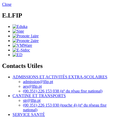
Aller
Close
au
contenu
E.LFIP
principal
Contacts Utiles
ADMISSIONS ET ACTIVITÉS EXTRA-SCOLAIRES
admission@lfip.pt
aes@lfip.pt
(00.351) 226 153 038 (nº du résau fixe national)
CANTINE ET TRANSPORTS
str@lfip.pt
(00 351) 226 153 030 (touche 4) (nº du réseau fixe
national)
SERVICE SANTÉ